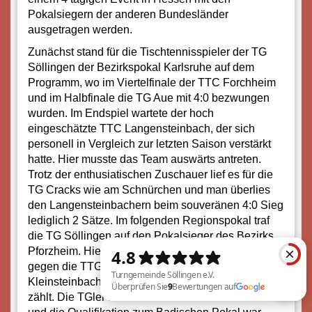
Pokalsiegern der anderen Bundesländer
ausgetragen werden.
Zunächst stand für die Tischtennisspieler der TG
Söllingen der Bezirkspokal Karlsruhe auf dem
Programm, wo im Viertelfinale der TTC Forchheim
und im Halbfinale die TG Aue mit 4:0 bezwungen
wurden. Im Endspiel wartete der hoch
eingeschätzte TTC Langensteinbach, der sich
personell in Vergleich zur letzten Saison verstärkt
hatte. Hier musste das Team auswärts antreten.
Trotz der enthusiatischen Zuschauer lief es für die
TG Cracks wie am Schnürchen und man überlies
den Langensteinbachern beim souveränen 4:0 Sieg
lediglich 2 Sätze. Im folgenden Regionspokal traf
die TG Söllingen auf den Pokalsieger des Bezirks
Pforzheim. Hier kam es zum Pfinztaler Ortsderby
gegen die TTG Kleinsteinbach-Singen, da
Kleinsteinbach sportlich zum Bezirk Pforzheim
zählt. Die TGler konnten sich mit 4:1 durchsetzen