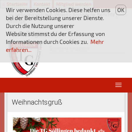
⌂ Startseite
Kontakt
Mitglied werden
Wir verwenden Cookies. Diese helfen uns
OK
Sie befinden sich auf:
Verein
> Archivierte Berichte |
bei der Bereitstellung unserer Dienste.
Beiträge
Durch die Nutzung unserer
TG Söllingen e.V.
Website stimmst du der Erfassung von
Informationen durch Cookies zu.
Mehr
erfahren...
Weihnachtsgruß