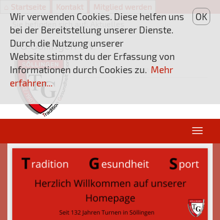
⌂ Startseite
Kontakt
Mitglied werden
Wir verwenden Cookies. Diese helfen uns
OK
Sie befinden sich auf: Aktuelles
bei der Bereitstellung unserer Dienste.
Durch die Nutzung unserer
TG Söllingen e.V.
Website stimmst du der Erfassung von
Informationen durch Cookies zu.
Mehr
erfahren...