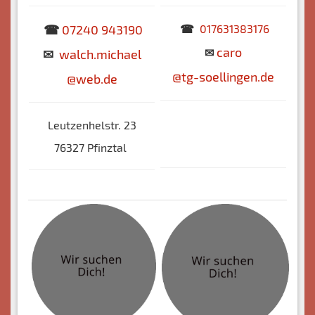
☎
07240 943190
☎
017631383176
caro
✉
✉
walch.michael
@tg-soellingen.de
@web.de
Leutzenhelstr. 23
76327 Pfinztal