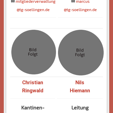
✉
✉
mitgliederverwaltung
marcus
@tg-soellingen.de
@tg-soellingen.de
Christian
Nils
Ringwald
Hiemann
Kantinen-
Leitung