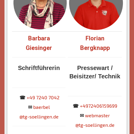
Barbara
Florian
Giesinger
Bergknapp
Schriftführerin
Pressewart /
Beisitzer/
Technik
☎
+49 7240 7042
☎
+4972406159699
✉
baerbe
l
✉
webmaster
@tg-soellingen.de
@
tg-soellingen.de