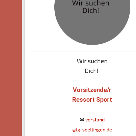
Wir suchen
Dich!
Vorsitzende/r
Ressort Sport
✉
vorstand
@tg-soellingen.de