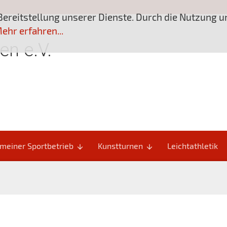
Bereitstellung unserer Dienste. Durch die Nutzung 
ehr erfahren...
en e.V.
meiner Sportbetrieb
Kunstturnen
Leichtathletik
arrow_downward
arrow_downward