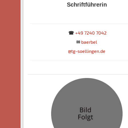
Schriftführerin
☎
+49 7240 7042
✉
baerbe
l
@tg-soellingen.de