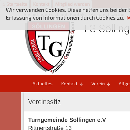
⌂ Startseite
Kontakt
Mitglied werden
Wir verwenden Cookies. Diese helfen uns bei der 
Sie befinden sich auf:
Kontakt > Ansprechpartner
Erfassung von Informationen durch Cookies zu.
M
TG Sölling
Aktuelles
Kontakt
Verein
Allge
arrow_downward
arrow_downward
Vereinssitz
Turngemeinde Söllingen e.V
Rittnertstraße 13