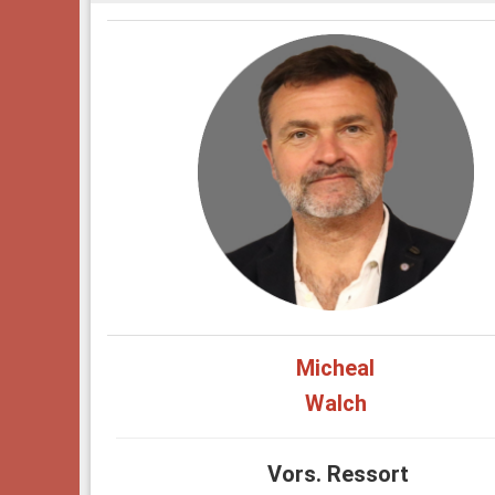
Micheal
Walch
Vors. Ressort