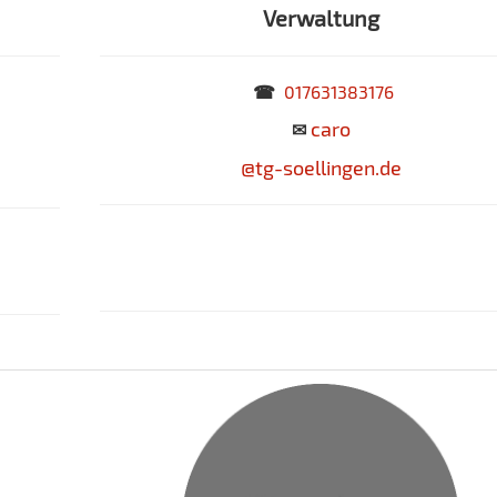
Verwaltung
☎
017631383176
caro
✉
@tg-soellingen.de