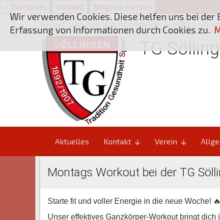
⌂ Startseite
Kontakt
Mitglied werden
Wir verwenden Cookies. Diese helfen uns bei der 
Sie befinden sich auf:
Allgemeiner Sportbetrieb
> 
Erfassung von Informationen durch Cookies zu.
M
TG Sölling
Aktuelles
Kontakt
Verein
Allge
arrow_downward
arrow_downward
Montags Workout bei der TG Sölli
Starte fit und voller Energie in die neue Woche! 
Unser effektives Ganzkörper-Workout bringt dich 