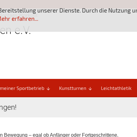
Bereitstellung unserer Dienste. Durch die Nutzung 
Montags Workout
ehr erfahren...
en e.V.
meiner Sportbetrieb
Kunstturnen
Leichtathletik
arrow_downward
arrow_downward
ngen!

in Bewegung – egal ob Anfänger oder Fortgeschrittene.