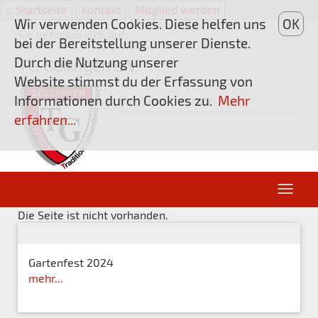
⌂ Startseite
Kontakt
Mitglied werden
Wir verwenden Cookies. Diese helfen uns
OK
Sie befinden sich auf:
bei der Bereitstellung unserer Dienste.
Durch die Nutzung unserer
TG Söllingen e.V.
Website stimmst du der Erfassung von
Informationen durch Cookies zu.
Mehr
erfahren...
Die Seite ist nicht vorhanden.
Gartenfest 2024
mehr...